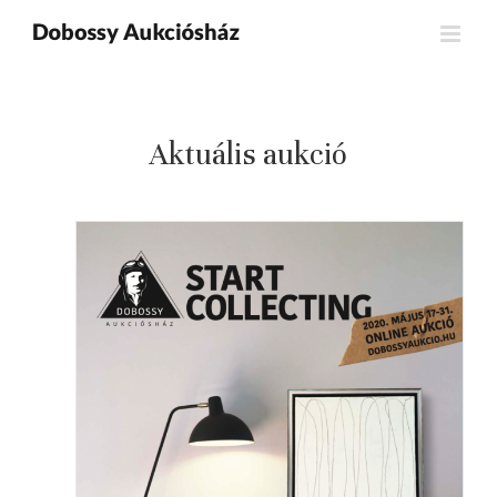
Kihagyás
Aktuális aukció